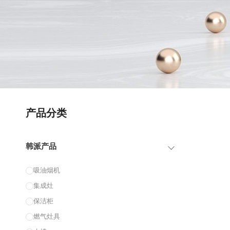
产品分类
韩派产品
吸油烟机
集成灶
保洁柜
燃气灶具